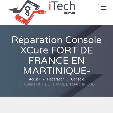
Toggl
navig
Réparation Console
XCute FORT DE
FRANCE EN
MARTINIQUE-
Accueil
Réparation
Console
XCute FORT DE FRANCE EN MARTINIQUE-